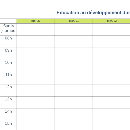
Education au développement dura
lun.
20
mar.
21
mer.
22
Sur la
journée
08h
09h
10h
11h
12h
13h
14h
15h