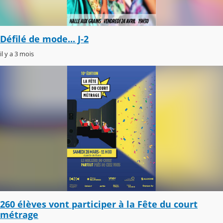
Défilé de mode... J-2
il y a 3 mois
260 élèves vont participer à la Fête du court
métrage