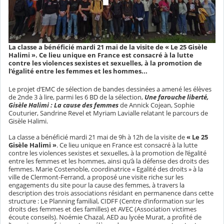
La classe a bénéficié mardi 21 mai de la visite de « Le 25 Gisèle
Halimi ». Ce lieu unique en France est consacré à la lutte
contre les violences sexistes et sexuelles, à la promotion de
l’égalité entre les femmes et les hommes...
Le projet d’EMC de sélection de bandes dessinées a amené les élèves
de 2nde 3 à lire, parmi les 6 BD de la sélection,
Une farouche liberté,
Gisèle Halimi : La cause des femmes
de Annick Cojean, Sophie
Couturier, Sandrine Revel et Myriam Lavialle relatant le parcours de
Gisèle Halimi.
La classe a bénéficié mardi 21 mai de 9h à 12h de la visite de
« Le 25
Gisèle Halimi »
. Ce lieu unique en France est consacré à la lutte
contre les violences sexistes et sexuelles, à la promotion de l’égalité
entre les femmes et les hommes, ainsi qu’à la défense des droits des
femmes. Marie Costenoble, coordinatrice « Egalité des droits » à la
ville de Clermont-Ferrand, a proposé une visite riche sur les
engagements du site pour la cause des femmes, à travers la
description des trois associations résidant en permanence dans cette
structure : Le Planning familial, CIDFF (Centre d’information sur les
droits des femmes et des familles) et AVEC (Association victimes
écoute conseils). Noémie Chazal, AED au lycée Murat, a profité de