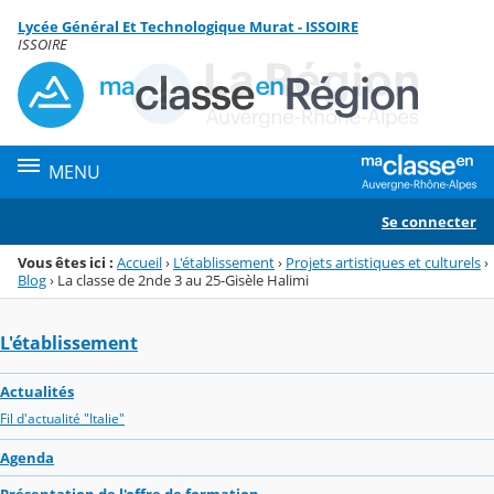
Panneau de gestion des cookies
Lycée Général Et Technologique Murat - ISSOIRE
Menu de la rubrique
Contenu
ISSOIRE
MENU
Se connecter
Vous êtes ici :
Accueil
›
L'établissement
›
Projets artistiques et culturels
›
Blog
›
La classe de 2nde 3 au 25-Gisèle Halimi
L'établissement
Actualités
Fil d'actualité "Italie"
Agenda
Présentation de l'offre de formation