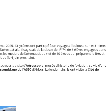
 mai 2025, 43 lycéens ont participé à un voyage à Toulouse sur les thèmes
ère
’aérospatiale. Il s’agissait de la classe de 1
4, de 6 élèves engagées dans
s les métiers de l’aéronautique » et de 10 élèves qui préparent le Brevet
ique (le 4 juin prochain).
crée à la visite d’
Aéroscopia
, musée d’histoire de l’aviation, suivie d’une
’assemblage de l’A350
d’Airbus. Le lendemain, ils ont visité la
Cité de