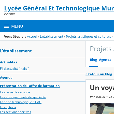
Panneau de gestion des cookies
Lycée Général Et Technologique Mura
Menu de la rubrique
Contenu
ISSOIRE
MENU
Vous êtes ici :
Accueil
›
L'établissement
›
Projets artistiques et culturels
›
Projets 
L'établissement
Blog
Agenda
Actualités
Fil d'actualité "Italie"
‹
Retour au blog
Agenda
Un voya
Présentation de l'offre de formation
La classe de seconde
Par MAGALIE POUD
Les enseignements de spécialité
La série technologique STMG
Les options
Les sections sportives