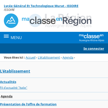
Panneau de gestion des cookies
Lycée Général Et Technologique Murat - ISSOIRE
Menu de la rubrique
Contenu
ISSOIRE
MENU
Se connecter
Vous êtes ici :
Accueil
›
L'établissement
›
Agenda
›
L'établissement
Actualités
Fil d'actualité "Italie"
Agenda
Présentation de l'offre de formation