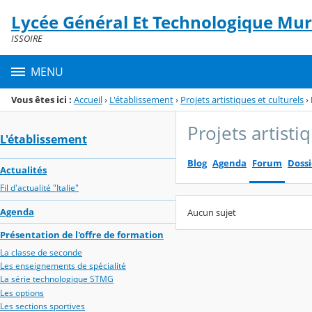
Panneau de gestion des cookies
Lycée Général Et Technologique Mura
Menu de la rubrique
Contenu
ISSOIRE
MENU
Vous êtes ici :
Accueil
›
L'établissement
›
Projets artistiques et culturels
›
Projets artisti
L'établissement
Blog
Agenda
Forum
Dossi
Actualités
Fil d'actualité "Italie"
Agenda
Aucun sujet
Présentation de l'offre de formation
La classe de seconde
Les enseignements de spécialité
La série technologique STMG
Les options
Les sections sportives